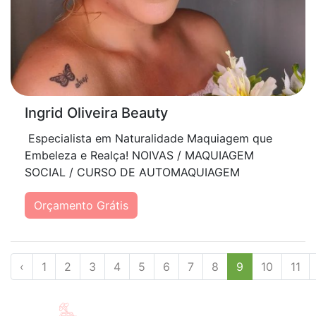
Ingrid Oliveira Beauty
Especialista em Naturalidade Maquiagem que
Embeleza e Realça! NOIVAS / MAQUIAGEM
SOCIAL / CURSO DE AUTOMAQUIAGEM
Orçamento Grátis
‹
1
2
3
4
5
6
7
8
9
10
11