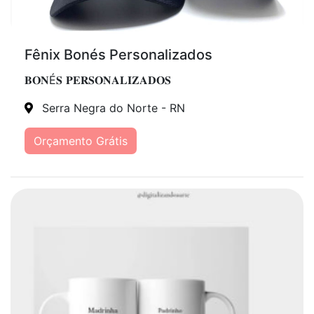
Fênix Bonés Personalizados
𝐁𝐎𝐍É𝐒 𝐏𝐄𝐑𝐒𝐎𝐍𝐀𝐋𝐈𝐙𝐀𝐃𝐎𝐒
Serra Negra do Norte - RN
Orçamento Grátis