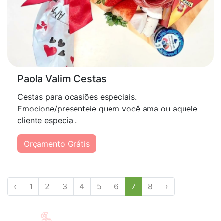
Paola Valim Cestas
Cestas para ocasiões especiais.
Emocione/presenteie quem você ama ou aquele
cliente especial.
Orçamento Grátis
‹
1
2
3
4
5
6
7
8
›