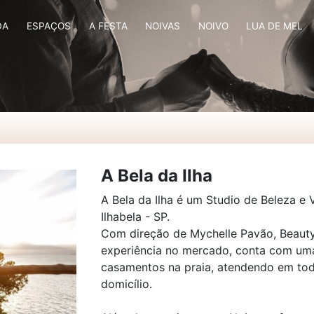
DA
ESPAÇOS
A FESTA
NOIVAS
NOIVO
LUA DE MEL
A Bela da Ilha
A Bela da Ilha é um Studio de Beleza e 
Ilhabela - SP.
Com direção de Mychelle Pavão, Beaut
experiência no mercado, conta com uma
casamentos na praia, atendendo em todo
domicílio.