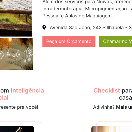
Além dos serviços para Noivas, oferec
Intradermoterapia, Micropigmentação La
Pessoal e Aulas de Maquiagem.
Avenida São João, 243 - Ilhabela - 
Peça um Orçamento
Chamar no 
 com
Inteligência
Checklist
para
cial
cas
resente pra você!
Adivinha?
Mais u