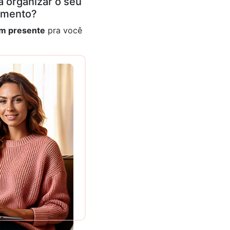
 organizar o seu
amento?
m presente
pra você