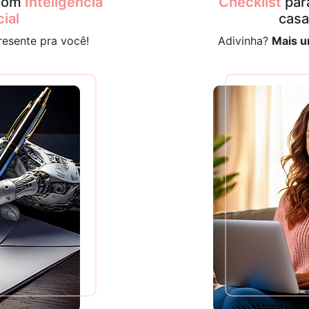
 com
Inteligência
Checklist
para
cial
cas
resente pra você!
Adivinha?
Mais u