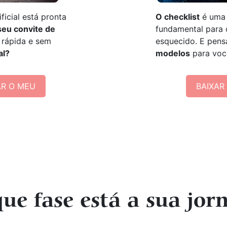
ficial está pronta
O checklist
é uma 
 seu convite de
fundamental para 
rápida e sem
esquecido. E pens
al?
modelos
para voc
AR O MEU
BAIXAR
ue fase está a sua jor