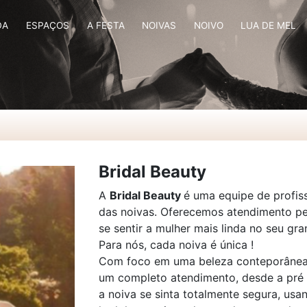
DA
ESPAÇOS
A FESTA
NOIVAS
NOIVO
LUA DE MEL
Bridal Beauty
A
Bridal Beauty
é uma equipe de profis
das noivas. Oferecemos atendimento per
se sentir a mulher mais linda no seu gra
Para nós, cada noiva é única !
Com foco em uma beleza conteporânea 
um completo atendimento, desde a pré
a noiva se sinta totalmente segura, usa