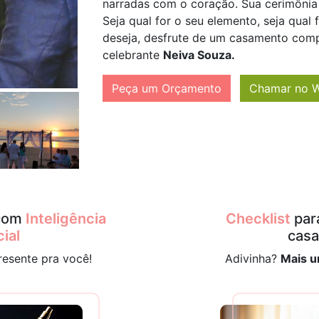
narradas com o coração. Sua cerimônia
Seja qual for o seu elemento, seja qual
deseja, desfrute de um casamento comp
celebrante
Neiva Souza.
Peça um Orçamento
Chamar no 
 com
Inteligência
Checklist
para
cial
cas
resente pra você!
Adivinha?
Mais u