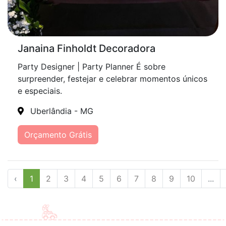
Janaina Finholdt Decoradora
Party Designer | Party Planner É sobre
surpreender, festejar e celebrar momentos únicos
e especiais.
Uberlândia - MG
Orçamento Grátis
‹
1
2
3
4
5
6
7
8
9
10
...