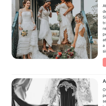
A
d
S
t
r
p
a
a
si
A
O
p
s