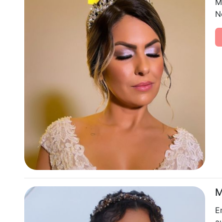
M
N
M
E