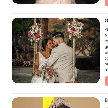
G
P
a
c
g
a
c
o
t
B