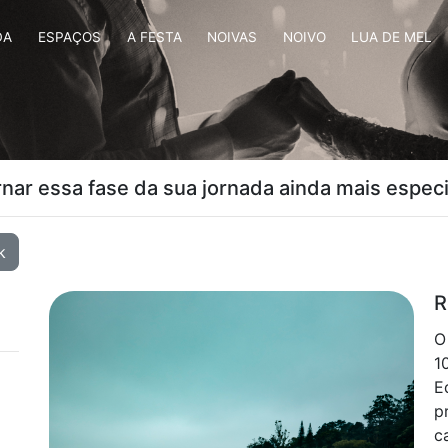
DA
ESPAÇOS
A FESTA
NOIVAS
NOIVO
LUA DE MEL
nar essa fase da sua jornada ainda mais especi
k
R
O
1
E
p
c