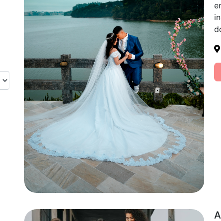
e
i
d
A