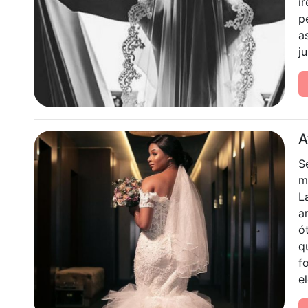
i
p
a
ju
A
S
m
L
a
ó
q
f
e