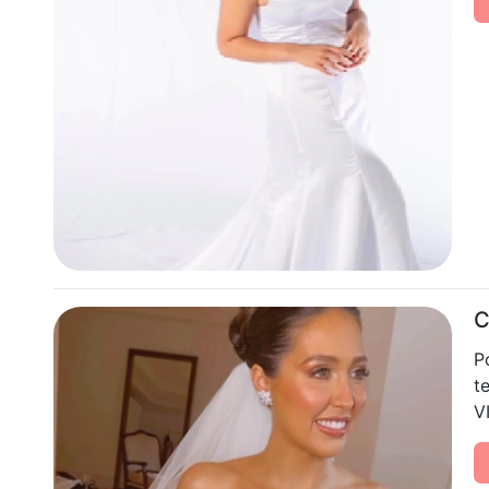
C
P
t
V