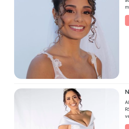
a
m
N
A
R
v