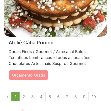
Ateliê Cátia Primon
Doces Finos / Gourmet / Artesanal Bolos
Temáticos Lembranças - todas as ocasiões
Chocolates Artesanais Suspiros Gourmet
Orçamento Grátis
‹
1
2
3
4
5
6
7
8
9
10
...